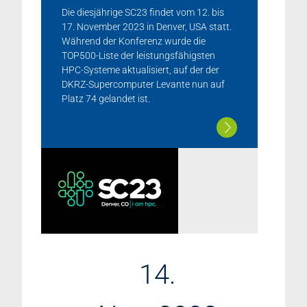
Die diesjährige SC23 findet vom 12. bis
17. November 2023 in Denver, USA statt.
Während der Konferenz wurde die
TOP500-Liste der leistungsfähigsten
HPC-Systeme aktualisiert, auf der der
DKRZ-Supercomputer Levante nun auf
Platz 74 gelandet ist.
14.