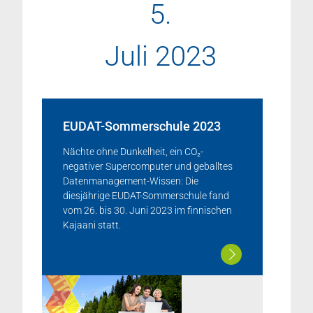
5.
Juli 2023
EUDAT-Sommerschule 2023
Nächte ohne Dunkelheit, ein CO₂-
negativer Supercomputer und geballtes
Datenmanagement-Wissen: Die
diesjährige EUDAT-Sommerschule fand
vom 26. bis 30. Juni 2023 im finnischen
Kajaani statt.