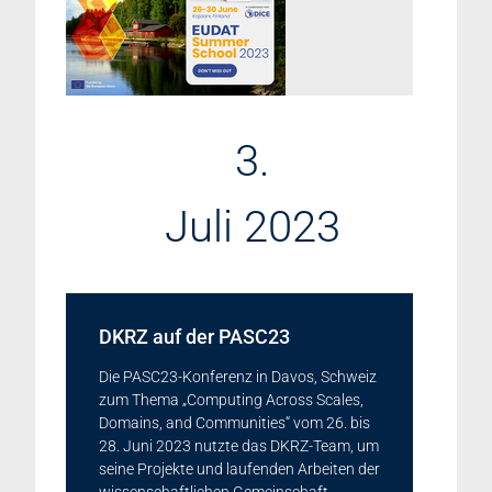
3.
Juli 2023
DKRZ auf der PASC23
Die PASC23-Konferenz in Davos, Schweiz
zum Thema „Computing Across Scales,
Domains, and Communities“ vom 26. bis
28. Juni 2023 nutzte das DKRZ-Team, um
seine Projekte und laufenden Arbeiten der