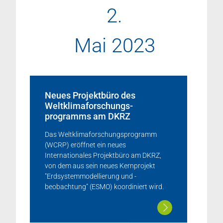
2.
Mai 2023
Neues Projektbüro des
Weltklimaforschungs-
programms am DKRZ
Das Weltklimaforschungsprogramm
(WCRP) eröffnet ein neues
Internationales Projektbüro am DKRZ,
von dem aus sein neues Kernprojekt
"Erdsystemmodellierung und -
beobachtung" (ESMO) koordiniert wird.