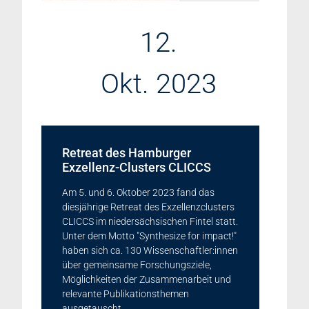
12.
Okt. 2023
Retreat des Hamburger
Exzellenz-Clusters CLICCS
Am 5. und 6. Oktober 2023 fand das
diesjährige Retreat des Exzellenzclusters
CLICCS im niedersächsischen Fintel statt.
Unter dem Motto "Synthesize for impact!"
haben sich ca. 130 Wissenschaftler:innen
über gemeinsame Forschungsziele,
Möglichkeiten der Zusammenarbeit und
relevante Publikationsthemen
ausgetauscht.