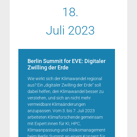
18.
Juli 2023
Berlin Summit for EVE: Digitaler
Zwilling der Erde
Wie wirkt sich der Klimawandel regional
aus? Ein „digitaler Zwilling der Erde“ soll
dabei helfen, den Klimawandel besser zu
verstehen, und sich an nicht mehr
vermeidbare Klimaänderungen
anzupassen. Vom 3. bis 7. Juli 2023
arbeiteten Klimaforschende gemeinsam
mit Expert:innen für KI, HPC,
Klimaanpassung und Risikomanagement
beim Berlin Summit an einem Konzept für