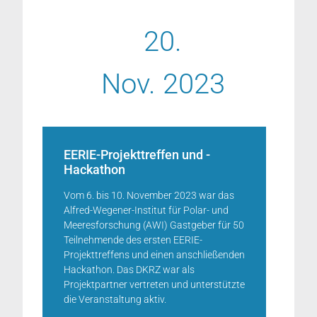
20.
Nov. 2023
EERIE-Projekttreffen und -
Hackathon
Vom 6. bis 10. November 2023 war das
Alfred-Wegener-Institut für Polar- und
Meeresforschung (AWI) Gastgeber für 50
Teilnehmende des ersten EERIE-
Projekttreffens und einen anschließenden
Hackathon. Das DKRZ war als
Projektpartner vertreten und unterstützte
die Veranstaltung aktiv.