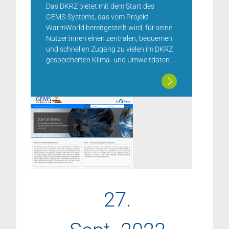
Das DKRZ bietet mit dem Start des
GEMS-Systems, das vom Projekt
WarmWorld bereitgestellt wird, für seine
Nutzer:innen einen zentralen, bequemen
und schnellen Zugang zu vielen im DKRZ
gespeicherten Klima- und Umweltdaten.
27.