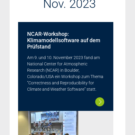
Nov. 2023
NCAR-Workshop:
Klimamodellsoftware auf dem
Prüfstand
Am 9. und 10. November 2023 fand am
National Center for Atmospheric
Research (NCAR) in Boulder,
Colorado/USA ein Workshop zum Thema
”Correctness and Reproducibility for
Climate and Weather Software” statt.