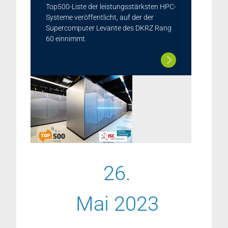
Top500-Liste der leistungsstärksten HPC-
Systeme veröffentlicht, auf der der
Supercomputer Levante des DKRZ Rang
60 einnimmt.
26.
Mai 2023