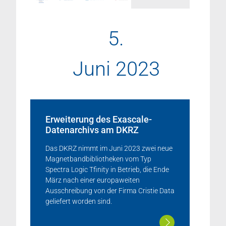
5.
Juni 2023
Erweiterung des Exascale-
Datenarchivs am DKRZ
Das DKRZ nimmt im Juni 2023 zwei neue
Magnetbandbibliotheken vom Typ
Spectra Logic Tfinity in Betrieb, die Ende
März nach einer europaweiten
Ausschreibung von der Firma Cristie Data
geliefert worden sind.