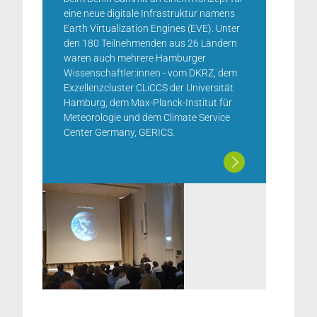
eine neue digitale Infrastruktur namens
Earth Virtualization Engines (EVE). Unter
den 180 Teilnehmenden aus 26 Ländern
waren auch mehrere Hamburger
Wissenschaftler:innen - vom DKRZ, dem
Exzellenzcluster CLiCCS der Universität
Hamburg, dem Max-Planck-Institut für
Meteorologie und dem Climate Service
Center Germany, GERICS.