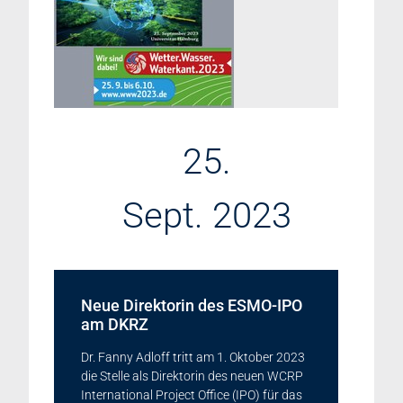
25.
Sept. 2023
Neue Direktorin des ESMO-IPO
am DKRZ
Dr. Fanny Adloff tritt am 1. Oktober 2023
die Stelle als Direktorin des neuen WCRP
International Project Office (IPO) für das