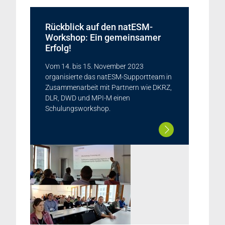
Rückblick auf den natESM-
Workshop: Ein gemeinsamer
Erfolg!
Vom 14. bis 15. November 2023
organisierte das natESM-Supportteam in
Zusammenarbeit mit Partnern wie DKRZ,
DLR, DWD und MPI-M einen
Schulungsworkshop.