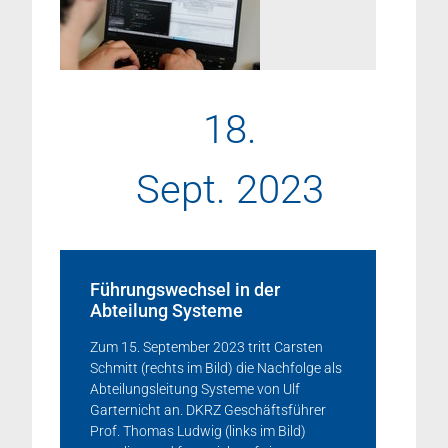
18.
Sept. 2023
Führungswechsel in der
Abteilung Systeme
Zum 15. September 2023 tritt Carsten
Schmitt (rechts im Bild) die Nachfolge als
Abteilungsleitung Systeme von Ulf
Garternicht an. DKRZ Geschäftsführer
Prof. Thomas Ludwig (links im Bild)