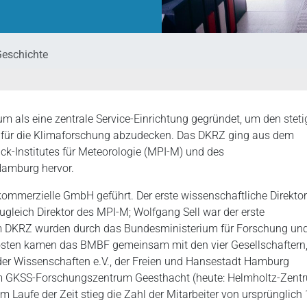
eschichte
 als eine zentrale Service-Einrichtung gegründet, um den steti
für die Klimaforschung abzudecken. Das DKRZ ging aus dem
Institutes für Meteorologie (MPI-M) und des
 Hamburg hervor.
ommerzielle GmbH geführt. Der erste wissenschaftliche Direktor
ugleich Direktor des MPI-M; Wolfgang Sell war der erste
 am DKRZ wurden durch das Bundesministerium für Forschung un
skosten kamen das BMBF gemeinsam mit den vier Gesellschaftern
der Wissenschaften e.V., der Freien und Hansestadt Hamburg
dem GKSS-Forschungszentrum Geesthacht (heute: Helmholtz-Zent
Im Laufe der Zeit stieg die Zahl der Mitarbeiter von ursprünglich