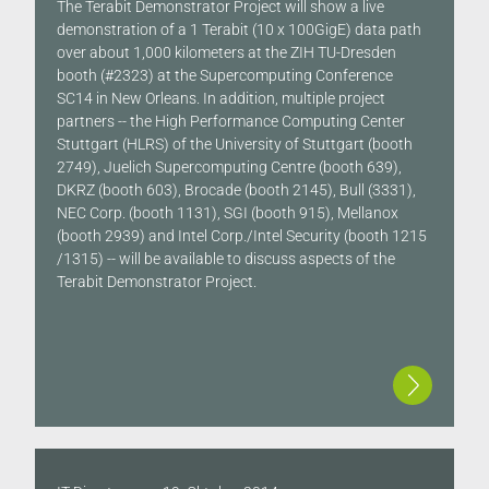
The Terabit Demonstrator Project will show a live
demonstration of a 1 Terabit (10 x 100GigE) data path
over about 1,000 kilometers at the ZIH TU-Dresden
booth (#2323) at the Supercomputing Conference
SC14 in New Orleans. In addition, multiple project
partners -- the High Performance Computing Center
Stuttgart (HLRS) of the University of Stuttgart (booth
2749), Juelich Supercomputing Centre (booth 639),
DKRZ (booth 603), Brocade (booth 2145), Bull (3331),
NEC Corp. (booth 1131), SGI (booth 915), Mellanox
(booth 2939) and Intel Corp./Intel Security (booth 1215
/1315) -- will be available to discuss aspects of the
Terabit Demonstrator Project.