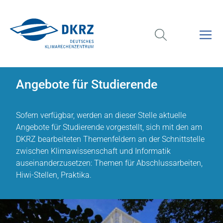
Angebote für Studierende
Sofern verfügbar, werden an dieser Stelle aktuelle
Angebote für Studierende vorgestellt, sich mit den am
DKRZ bearbeiteten Themenfeldern an der Schnittstelle
zwischen Klimawissenschaft und Informatik
auseinanderzusetzen: Themen für Abschlussarbeiten,
Hiwi-Stellen, Praktika.