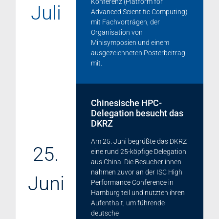
Konferenz (Platform for
Juli
Advanced Scientific Computing)
mit Fachvorträgen, der
Organisation von
Minisymposien und einem
ausgezeichneten Posterbeitrag
mit.
Chinesische HPC-
Delegation besucht das
DKRZ
Am 25. Juni begrüßte das DKRZ
25.
eine rund 25-köpfige Delegation
aus China. Die Besucher:innen
nahmen zuvor an der ISC High
Juni
Performance Conference in
Hamburg teil und nutzten ihren
Aufenthalt, um führende
deutsche