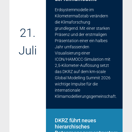
Erdsystemmodelle im
Kilometermaßstab verändern
die Klimaforschung
21.
grundlegend. Mit einer starken
Präsenz und der erstmaligen
Präsentation einer ein halbes
Juli
Jahr umfassenden
Visualisierung einer
ICON/HAMOCC-Simulation mit
2,5-Kilometer-Auflösung setzt
das DKRZ auf dem km-scale
Global Modelling Summit 2026
wichtige Impulse für die
internationale
Klimamodellierungsgemeinschaft.
DKRZ führt neues
hierarchisches