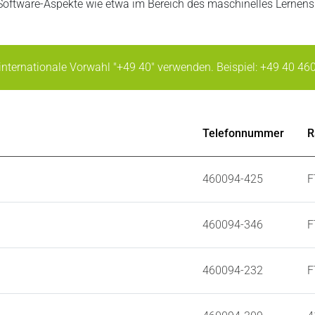
ftware-Aspekte wie etwa im Bereich des maschinelles Lernens
 internationale Vorwahl "+49 40" verwenden. Beispiel: +49 40 46
Telefonnummer
R
460094-425
F
460094-346
F
460094-232
F