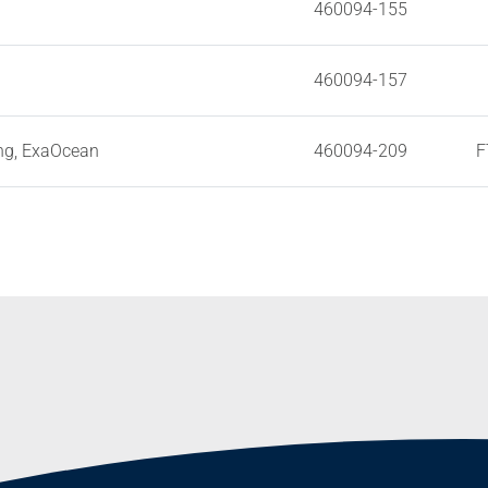
460094-155
460094-157
ng, ExaOcean
460094-209
F