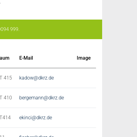
.
0094 999.
aum
E-Mail
Image
T 415
kadow@dkrz.de
T 410
bergemann@dkrz.de
T414
ekinci@dkrz.de