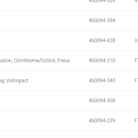
460094-309
4
460094-394
460094-428
0
ation, ClimXtreme/CoSoX, Freva
460094-210
F
ng, VolImpact
460094-340
F
460094-308
460094-239
F