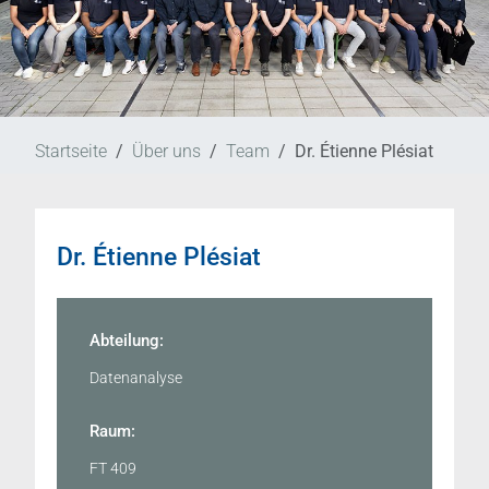
Startseite
Über uns
Team
Dr. Étienne Plésiat
Dr. Étienne Plésiat
Abteilung:
Datenanalyse
Raum:
FT 409