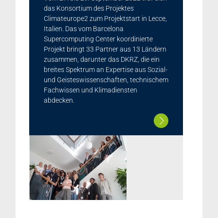
das Konsortium des Projektes
Climateurope2 zum Projektstart in Lecce,
Italien. Das vom Barcelona
Supercomputing Center koordinierte
Projekt bringt 33 Partner aus 13 Ländern
zusammen, darunter das DKRZ, die ein
breites Spektrum an Expertise aus Sozial-
und Geisteswissenschaften, technischem
Fachwissen und Klimadiensten
abdecken.