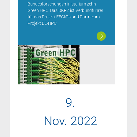
Bundesforschungsministerium zehn
Green HPC. Das DKRZ ist Verbundführer
für das Projekt EECliPs und Partner im
Projekt EE-HPC.
9.
Nov. 2022