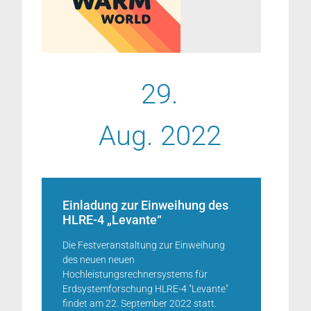
29.
Aug. 2022
Einladung zur Einweihung des
HLRE-4 „Levante“
Die Festveranstaltung zur Einweihung
des neuen neuen
Hochleistungsrechnersystems für
Erdsystemforschung HLRE-4 "Levante"
findet am 22. September 2022 statt.