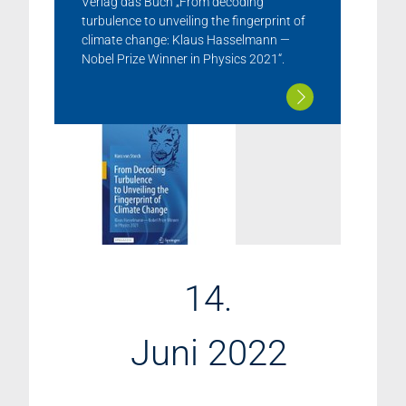
Verlag das Buch „From decoding
turbulence to unveiling the fingerprint of
climate change: Klaus Hasselmann —
Nobel Prize Winner in Physics 2021“.
14.
Juni 2022