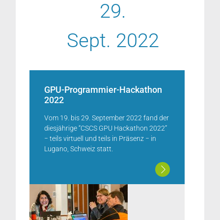
29.
Sept. 2022
GPU-Programmier-Hackathon
2022
Vom 19. bis 29. September 2022 fand der
diesjährige “CSCS GPU Hackathon 2022”
− teils virtuell und teils in Präsenz − in
Lugano, Schweiz statt.