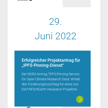
29.
Juni 2022
Erfolgreicher Projektantrag für
„IPFS-Pinning-Dienst“
Der DKRZ-Antrag "IPFS Pinning Service
for Open Climate Research Data" erhielt
den Förderungszuschlag für eines von
fünf NFDI4Earth-Inkubator-Projekten.