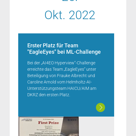
Okt. 2022
Erster Platz für Team
"EagleEyes" bei ML-Challenge
Bei der „AI4EO Hyperview“-Challenge
erreichte das Team „EagleEyes“ unter
Beteiligung von Frauke Albrecht und
Caroline Arnold vom Helmholtz-AI-
Unterstützungsteam HAICU/AIM am
DKRZ den ersten Platz.