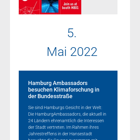
5.
Mai 2022
Hamburg Ambassadors
besuchen Klimaforschung in
der Bundesstraße
Sie sind Hamburgs Gesicht in der Welt:
Die HamburgAmbassadors, die aktuell in
24 Ländern ehrenamtlich die Interessen
der Stadt vertreten. Im Rahmen ihres
Jahrestreffens in der Hansestadt