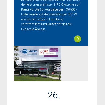
der leistungsstärksten HPC-Systeme auf
Rang 76. Die 59. Ausgabe der TOP500-
Liste wurde auf der diesjährigen ISC’22
am 30. Mai 2022 in Hamburg
veröffentlicht und läutet offiziell die
Exascale-Ära ein.
26.