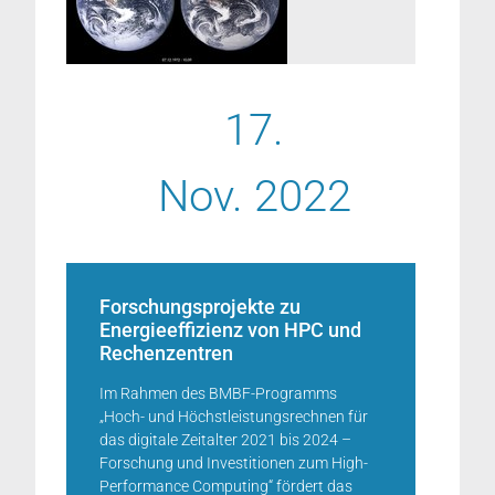
17.
Nov. 2022
Forschungsprojekte zu
Energieeffizienz von HPC und
Rechenzentren
Im Rahmen des BMBF-Programms
„Hoch- und Höchstleistungsrechnen für
das digitale Zeitalter 2021 bis 2024 –
Forschung und Investitionen zum High-
Performance Computing“ fördert das