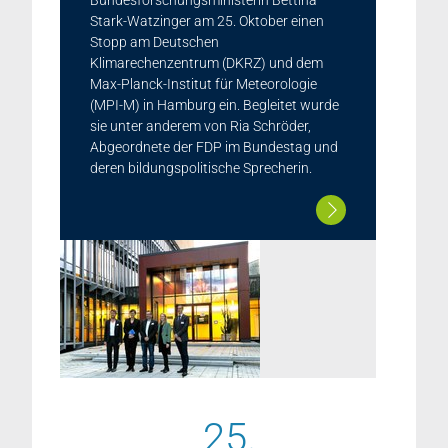
Bundesforschungsministerin Bettina
Stark-Watzinger am 25. Oktober einen
Stopp am Deutschen
Klimarechenzentrum (DKRZ) und dem
Max-Planck-Institut für Meteorologie
(MPI-M) in Hamburg ein. Begleitet wurde
sie unter anderem von Ria Schröder,
Abgeordnete der FDP im Bundestag und
deren bildungspolitische Sprecherin.
25.