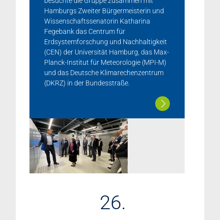
besuchte die Gruppe zusammen mit
Hamburgs Zweiter Bürgermeisterin und
Wissenschaftssenatorin Katharina
Fegebank das Centrum für
Erdsystemforschung und Nachhaltigkeit
(CEN) der Universität Hamburg, das Max-
Planck-Institut für Meteorologie (MPI-M)
und das Deutsche Klimarechenzentrum
(DKRZ) in der Bundesstraße.
26.