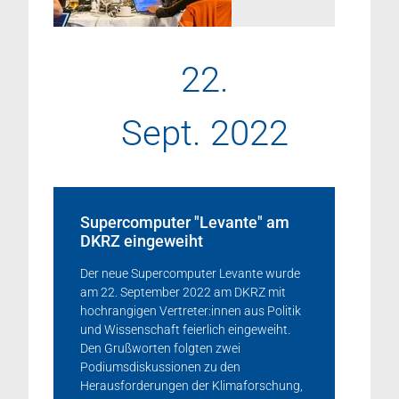
22.
Sept. 2022
Supercomputer "Levante" am
DKRZ eingeweiht
Der neue Supercomputer Levante wurde
am 22. September 2022 am DKRZ mit
hochrangigen Vertreter:innen aus Politik
und Wissenschaft feierlich eingeweiht.
Den Grußworten folgten zwei
Podiumsdiskussionen zu den
Herausforderungen der Klimaforschung,