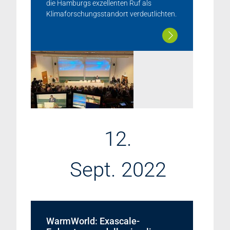
die Hamburgs exzellenten Ruf als
Klimaforschungsstandort verdeutlichten.
12.
Sept. 2022
WarmWorld: Exascale-