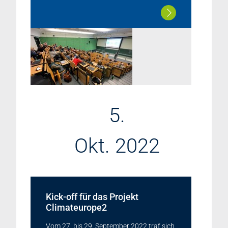
5.
Okt. 2022
Kick-off für das Projekt
Climateurope2
Vom 27. bis 29. September 2022 traf sich