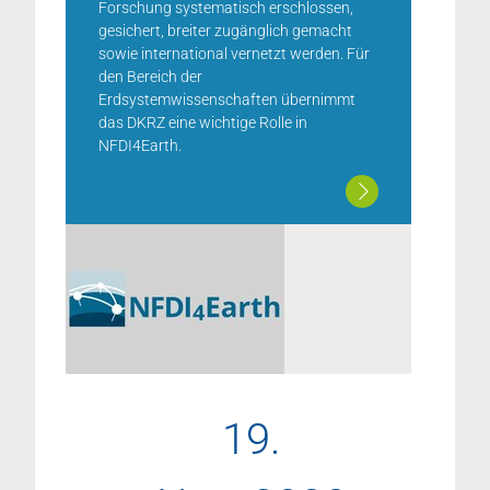
Forschung systematisch erschlossen,
gesichert, breiter zugänglich gemacht
sowie international vernetzt werden. Für
den Bereich der
Erdsystemwissenschaften übernimmt
das DKRZ eine wichtige Rolle in
NFDI4Earth.
19.