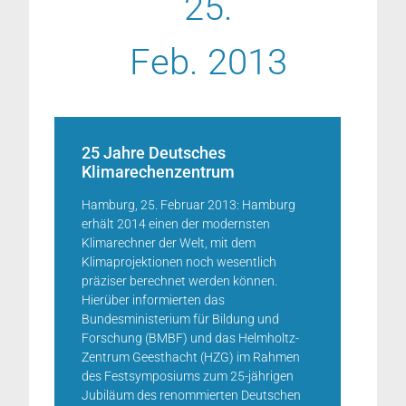
25.
Feb. 2013
25 Jahre Deutsches
Klimarechenzentrum
Hamburg, 25. Februar 2013: Hamburg
erhält 2014 einen der modernsten
Klimarechner der Welt, mit dem
Klimaprojektionen noch wesentlich
präziser berechnet werden können.
Hierüber informierten das
Bundesministerium für Bildung und
Forschung (BMBF) und das Helmholtz-
Zentrum Geesthacht (HZG) im Rahmen
des Festsymposiums zum 25-jährigen
Jubiläum des renommierten Deutschen