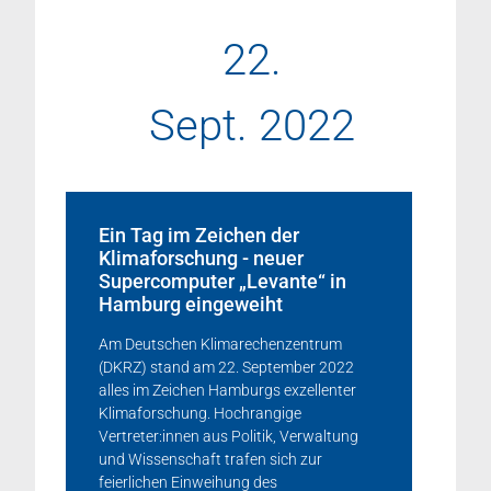
22.
Sept. 2022
Ein Tag im Zeichen der
Klimaforschung - neuer
Supercomputer „Levante“ in
Hamburg eingeweiht
Am Deutschen Klimarechenzentrum
(DKRZ) stand am 22. September 2022
alles im Zeichen Hamburgs exzellenter
Klimaforschung. Hochrangige
Vertreter:innen aus Politik, Verwaltung
und Wissenschaft trafen sich zur
feierlichen Einweihung des