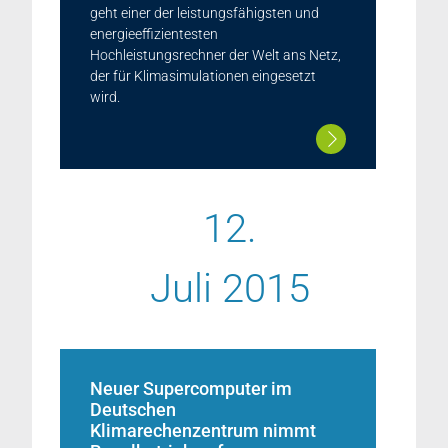
geht einer der leistungsfähigsten und
energieeffizientesten
Hochleistungsrechner der Welt ans Netz,
der für Klimasimulationen eingesetzt
wird.
12.
Juli 2015
Neuer Supercomputer im
Deutschen
Klimarechenzentrum nimmt