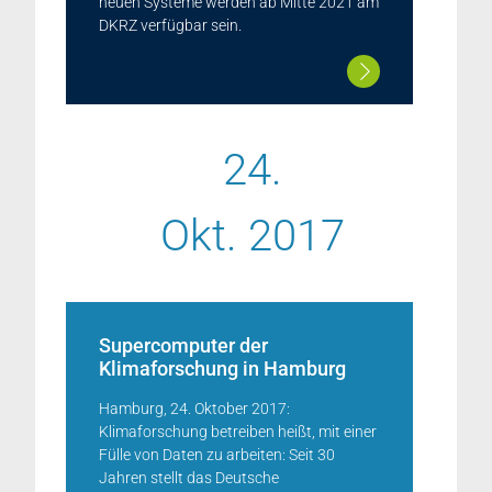
neuen Systeme werden ab Mitte 2021 am
DKRZ verfügbar sein.
24.
Okt. 2017
Supercomputer der
Klimaforschung in Hamburg
Hamburg, 24. Oktober 2017:
Klimaforschung betreiben heißt, mit einer
Fülle von Daten zu arbeiten: Seit 30
Jahren stellt das Deutsche