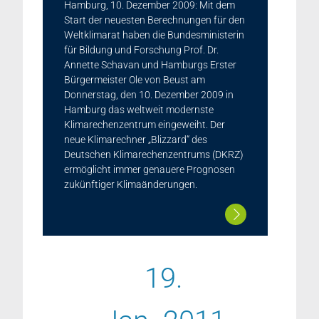
Hamburg, 10. Dezember 2009: Mit dem
Start der neuesten Berechnungen für den
Weltklimarat haben die Bundesministerin
für Bildung und Forschung Prof. Dr.
Annette Schavan und Hamburgs Erster
Bürgermeister Ole von Beust am
Donnerstag, den 10. Dezember 2009 in
Hamburg das weltweit modernste
Klimarechenzentrum eingeweiht. Der
neue Klimarechner „Blizzard“ des
Deutschen Klimarechenzentrums (DKRZ)
ermöglicht immer genauere Prognosen
zukünftiger Klimaänderungen.
19.