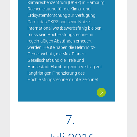
Klimarechenzentrum (DKRZ) in Hamburg
Rechenleistung für die Klima- und
Erdsystemforschung zur Verfügung.
Damit das DKRZ und seine Nutzer
international wettbewerbsfähig bleiben,
muss sein Hochleistungsrechner in
regelmäßigen Abständen erneuert
werden. Heute haben die Helmholtz-
Gemeinschaft, die Max-Planck-
Gesellschaft und die Freie und
Hansestadt Hamburg einen Vertrag zur
langfristigen Finanzierung des
Hochleistungsrechners unterzeichnet.
7.