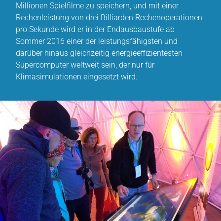
Millionen Spielfilme zu speichern, und mit einer
Rechenleistung von drei Billiarden Rechenoperationen
pro Sekunde wird er in der Endausbaustufe ab
Sommer 2016 einer der leistungsfähigsten und
darüber hinaus gleichzeitig energieeffizientesten
Supercomputer weltweit sein, der nur für
Klimasimulationen eingesetzt wird.