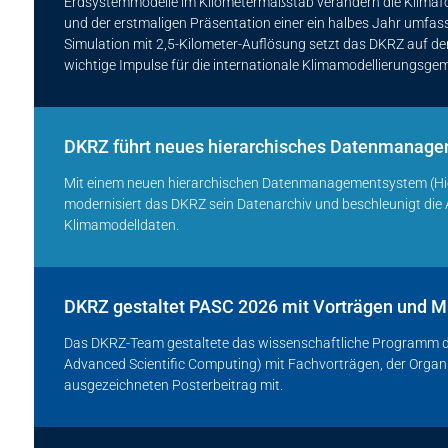
Erdsystemmodelle im Kilometermaßstab verändern die Klimafo
und der erstmaligen Präsentation einer ein halbes Jahr umf
Simulation mit 2,5-Kilometer-Auflösung setzt das DKRZ auf d
wichtige Impulse für die internationale Klimamodellierungsge
DKRZ führt neues hierarchisches Datenmanage
Mit einem neuen hierarchischen Datenmanagementsystem (Hi
modernisiert das DKRZ sein Datenarchiv und beschleunigt die A
Klimamodelldaten.
DKRZ gestaltet PASC 2026 mit Vorträgen und 
Das DKRZ-Team gestaltete das wissenschaftliche Programm de
Advanced Scientific Computing) mit Fachvorträgen, der Orga
ausgezeichneten Posterbeitrag mit.