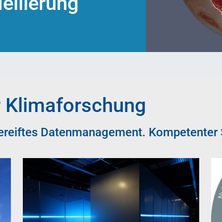
ellierung
r Klimaforschung
ereiftes Datenmanagement. Kompetenter 