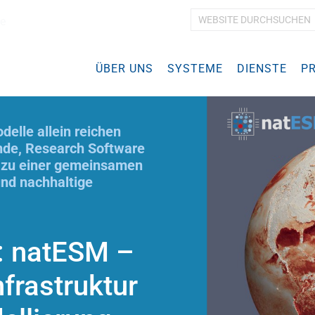
e
E
r
w
ÜBER UNS
SYSTEME
e
DIENSTE
P
i
t
e
r
elle allein reichen
t
nde, Research Software
e
 zu einer gemeinsamen
S
und nachhaltige
u
c
h
e
: natESM –
…
frastruktur