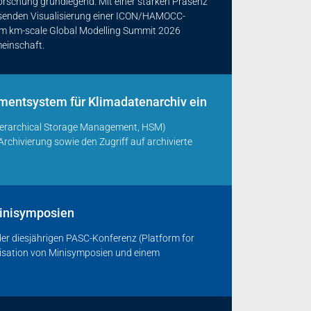
rschung grundlegend. Mit einer starken Präsenz
assenden Visualisierung einer ICON/HAMOCC-
em km-scale Global Modelling Summit 2026
meinschaft.
mentsystem für Klimadatenarchiv ein
erarchical Storage Management, HSM)
rchivierung sowie den Zugriff auf archivierte
Minisymposien
r diesjährigen PASC-Konferenz (Platform for
nisation von Minisymposien und einem