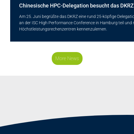
Chinesische HPC-Delegation besucht das DKRZ
Am 25. Juni begrüßte das DKRZ eine rund 25-köpfige Delegati
an der ISC High Performance Conference in Hamburg teil und 
Höchstleistungsrechenzentren kennenzulernen.
More News