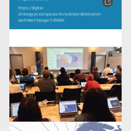
https://digital-
strategy.ec.europa.eu/en/policies/destination-
earth#ecl-inpage-l1d9i86r