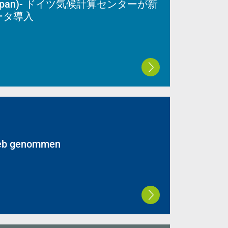
y (Japan)- ドイツ気候計算センターが新
ータ導入
rieb genommen