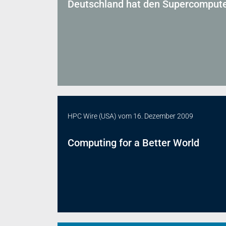
Deutschland hat den Supercomput
HPC Wire (USA)
vom
16. Dezember 2009
Computing for a Better World