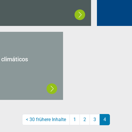
climáticos
<
30 frühere Inhalte
1
2
3
4
(aktuell)