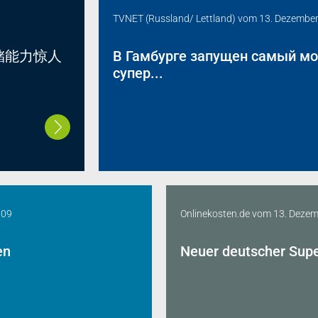
TVNET (Russland/ Lettland)
vom
13. Dezembe
储能力惊人
В Гамбурге запущен самый м
супер...
009
Onlinekosten.de
vom
13. Dezem
en
Neuer deutscher Supe