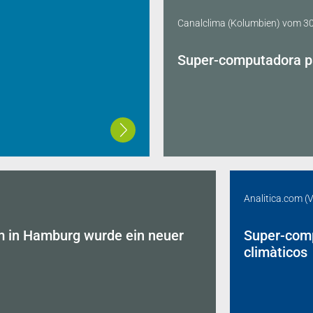
Canalclima (Kolumbien)
vom
30
Super-computadora pa
Analitica.com (
 in Hamburg wurde ein neuer
Super-comp
climàticos