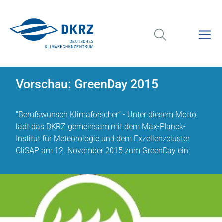
Vorschau: GreenDay 2015
"Berufswunsch Klimaforscher“ - Unter diesem Motto
lädt das DKRZ gemeinsam mit dem Max-Planck-
Institut für Meteorologie und dem Exzellenzcluster
CliSAP am 12. November 2015 zum GreenDay ein.