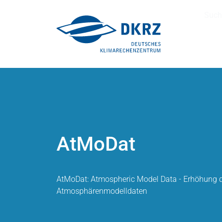
Such
AtMoDat
AtMoDat: Atmospheric Model Data - Erhöhung d
Atmosphärenmodelldaten