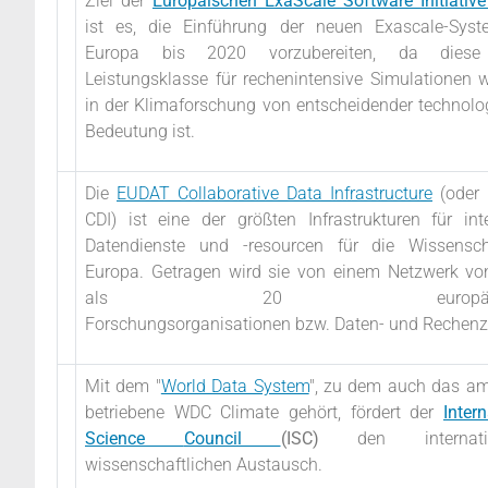
Ziel der
Europäischen ExaScale Software Initiative
ist es, die Einführung der neuen Exascale-Syst
Europa bis 2020 vorzubereiten, da dies
Leistungsklasse für rechenintensive Simulationen w
in der Klimaforschung von entscheidender technolo
Bedeutung ist.
Die
EUDAT Collaborative Data Infrastructure
(oder
CDI) ist eine der größten Infrastrukturen für inte
Datendienste und -resourcen für die Wissensch
Europa. Getragen wird sie von einem Netzwerk v
als 20 europäisc
Forschungsorganisationen bzw. Daten- und Rechenz
Mit dem "
World Data System
", zu dem auch das a
betriebene WDC Climate gehört, fördert der
Inter
Science
Council
(ISC)
den internatio
wissenschaftlichen Austausch.