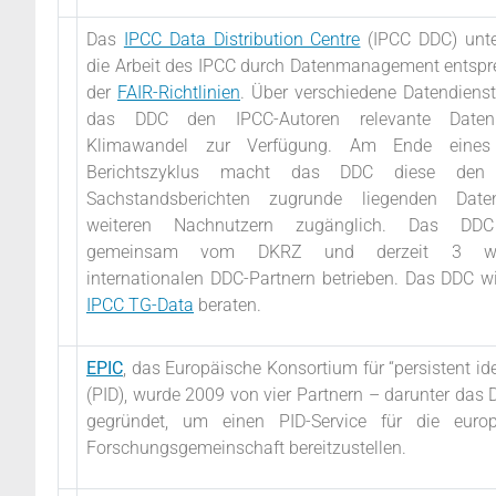
Das
IPCC Data Distribution Centre
(IPCC DDC) unte
die Arbeit des IPCC durch Datenmanagement entsp
der
FAIR-Richtlinien
. Über verschiedene Datendienste
das DDC den IPCC-Autoren relevante Dat
Klimawandel zur Verfügung. Am Ende eines
Berichtszyklus macht das DDC diese den
Sachstandsberichten zugrunde liegenden Dat
weiteren Nachnutzern zugänglich. Das DD
gemeinsam vom DKRZ und derzeit 3 wei
internationalen DDC-Partnern betrieben. Das DDC w
IPCC TG-Data
beraten.
EPIC
, das Europäische Konsortium für “persistent iden
(PID), wurde 2009 von vier Partnern – darunter da
gegründet, um einen PID-Service für die europ
Forschungsgemeinschaft bereitzustellen.