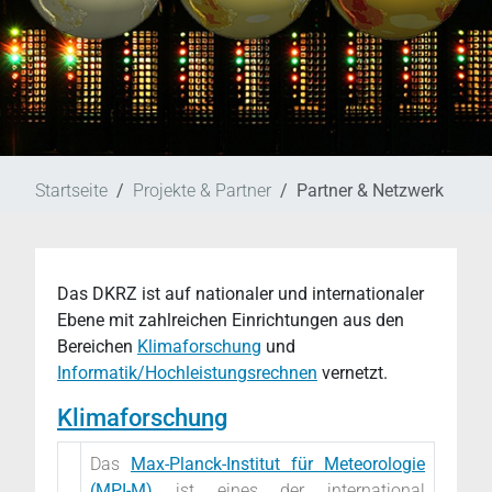
Startseite
Projekte & Partner
Partner & Netzwerk
Das DKRZ ist auf nationaler und internationaler
Ebene mit zahlreichen Einrichtungen aus den
Bereichen
Klimaforschung
und
Informatik/Hochleistungsrechnen
vernetzt.
Klimaforschung
Das
Max-Planck-Institut für Meteorologie
(MPI-M)
ist eines der international