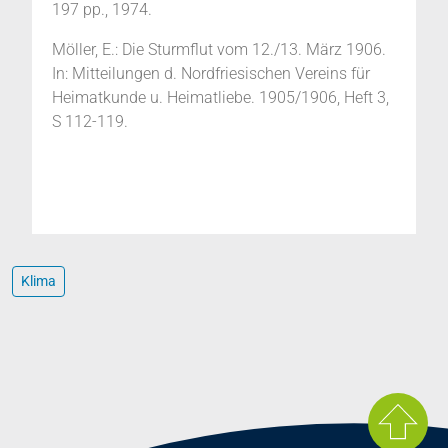
197 pp., 1974.
Möller, E.: Die Sturmflut vom 12./13. März 1906.
In: Mitteilungen d. Nordfriesischen Vereins für
Heimatkunde u. Heimatliebe. 1905/1906, Heft 3,
S 112-119.
Klima