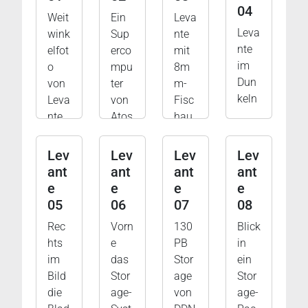
04
Weit
Ein
Leva
Leva
wink
Sup
nte
nte
elfot
erco
mit
im
o
mpu
8m
Dun
von
ter
m-
keln
Leva
von
Fisc
nte
Atos
hau
ge
Lev
Lev
Lev
Lev
ant
ant
ant
ant
e
e
e
e
05
06
07
08
Rec
Vorn
130
Blick
hts
e
PB
in
im
das
Stor
ein
Bild
Stor
age
Stor
die
age-
von
age-