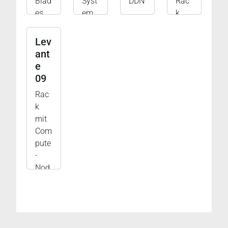
Blad
Syst
DDN
Rac
es
em
k
Lev
ant
e
09
Rac
k
mit
Com
pute
-
Nod
es