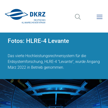
Fotos: HLRE-4 Levante
Das vierte Hochleistungsrechnersystem für die
Erdsystemforschung, HLRE-4 "Levante", wurde Angang
März 2022 in Betrieb genommen.