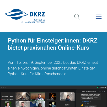
Python für Einsteiger:innen: DKRZ
bietet praxisnahen Online-Kurs
Vom 15. bis 19. September 2025 bot das DKRZ erneut
einen einwöchigen, online durchgeführten Einsteiger-
Python-Kurs für Klimaforschende an.