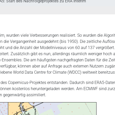
5: Start des Nachfolgeprojektes zu ERA Interim
rim, wurden viele Verbesserungen realisiert. So wurden die Algori
 die Vergangenheit ausgedehnt (bis 1950). Die zeitliche Auflösu
ht und die Anzahl der Modellniveaus von 60 auf 137 vergrößert.
rt. Zusätzlich gibt es nun, allerdings räumlich weniger hoch 
s-Ensembles. Die am häufigsten nachgefragten Daten für die Ze
verfügbar, können aber auf Anfrage auch externen Nutzern zugän
iebene World Data Centre for Climate (WDCC) weltweit bereitzust
 des Copernicus-Projektes entstanden. Dadurch sind ERA5-Daten
können kostenlos heruntergeladen werden. Am ECMWF sind zurze
n gegenwärtig assimiliert.