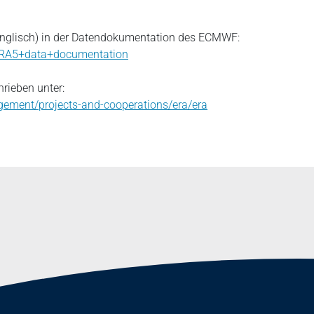
 Englisch) in der Datendokumentation des ECMWF:
/ERA5+data+documentation
rieben unter:
gement/projects-and-cooperations/era/era