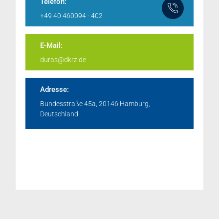
Telefon:
+49 40 460094 - 402
E-Mail:
duras@dkrz.de
Adresse:
Bundesstraße 45a, 20146 Hamburg,
Deutschland