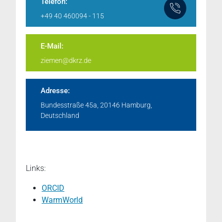
Telefon:
+49 40 460094 - 115
E-Mail:
ziemen@dkrz.de
Adresse:
Bundesstraße 45a, 20146 Hamburg,
Deutschland
Links:
ORCID
WarmWorld